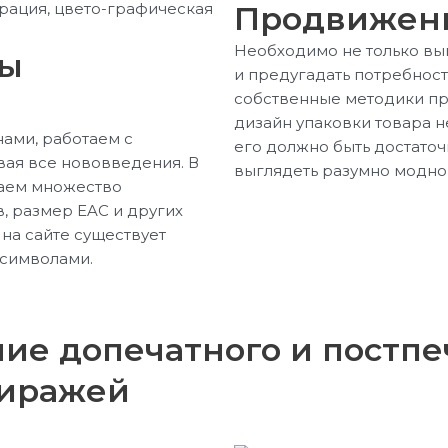
Продвижени
Необходимо не только вып
ты
и предугадать потребност
собственные методики п
дизайн упаковки товара н
нами, работаем с
его должно быть достаточ
ая все нововведения. В
выглядеть разумно модно
ваем множество
в, размер EAC и других
на сайте существует
символами.
ие допечатного и постпе
тиражей