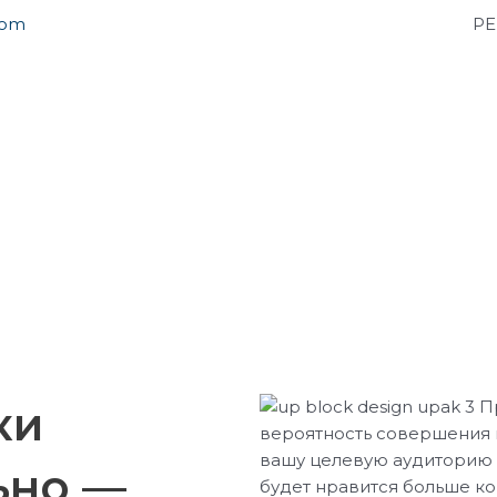
com
РЕ
ки
ьно —