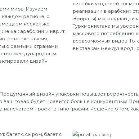
линейки уходовой космет
нами мира. Изучаем
реализации в арабских ст
 каждом регионе, с
Эмираты) мы создали диза
азмещаем несколько
Туркменистана мы уверен
акие как арабский и иврит.
массового потребления: к
мотрена экспансия,
всевозможных видов. Гот
ты с разными странами
выставкам международно
нтство международным.
оектировали дизайн