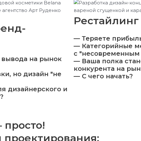
Рестайлинг
ренд-
— Теряете прибыль
— Категорийные м
с "несовременным
 вывода на рынок
— Ваша полка стан
конкурента на рын
ки, но дизайн "не
— С чего начать?
ля дизайнерского и
?
 просто!
 проектирования: