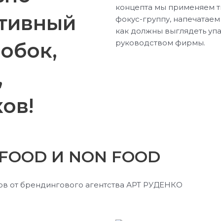
тивный
обок,
,
ов!
 FOOD
И
NON FOOD