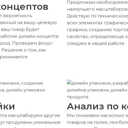
Предложим необходимое к
концептов
наилучшего масштабирова
 вероятность
Действую по техническом
ванный на вашу целевую
всех элементах графическ
 ваш товар будет
графики, созданию торгов
работке дизайн-концепта
свойство, определяюще за
дход. Проведем фокус-
следуем в нашей работе.
 Решение о том, как
принимается
йки
Анализ по 
пта масштабируем другие
Мы понимаем насколько э
дут продуманы уникальные
товаров на полке, тем бол