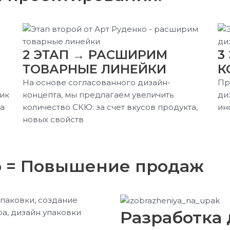
2 ЭТАП → РАCШИРИМ
3
ТОВАРНЫЕ ЛИНЕЙКИ
К
На основе согласованного дизайн-
Пр
чик
концепта, мы предлагаем увеличить
ди
а
количество СКЮ: за счет вкусов продукта,
ин
новых свойств
р = Повышение продаж
Разработка