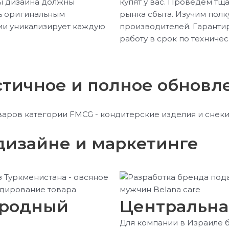
ты дизайна должны
купят у вас. Проведём тщ
ть оригинальным
рынка сбыта. Изучим полк
ии уникализирует каждую
производителей. Гаранти
работу в срок по техниче
стичное и полное обновл
дизайне и маркетинге
ародный
Центральна
Для компании в Израиле 